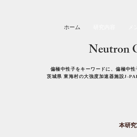
ホーム
研究内容
メ
Neutron 
偏極
中性子をキーワードに、偏極中性
茨城県 東海村の大強度加速器施設J-P
本研究