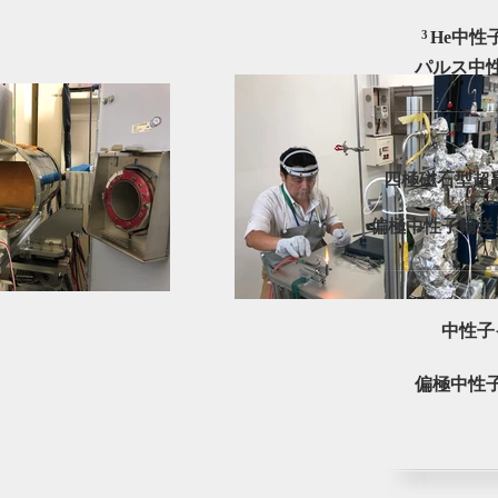
3
He中性
パルス中
四極磁石型超
偏極中性子輸送
中性子
偏極中性